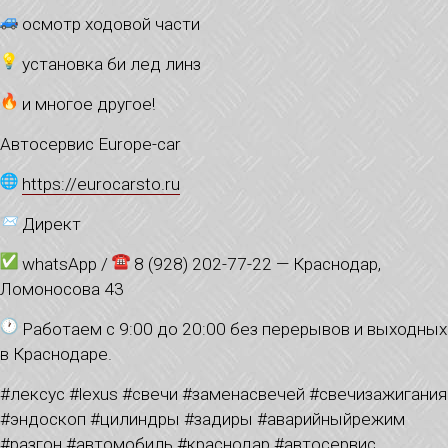
осмотр ходовой части
установка би лед линз
и многое другое!
Автосервис Europe-car
https://eurocarsto.ru
Директ
whatsApp /
8 (928) 202-77-22 — Краснодар,
Ломоносова 43
Работаем с 9:00 до 20:00 без перерывов и выходных
в Краснодаре.
#лексус #lexus #свечи #заменасвечей #свечизажигания
#эндоскоп #цилиндры #задиры #аварийныйрежим
#разгон #автомобиль #краснодар #автосервис