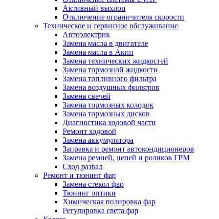
Активный выхлоп
Отключение ограничителя скорости
Техническое и сервисное обслуживание
Автоэлектрик
Замена масла в двигателе
Замена масла в Акпп
Замена технических жидкостей
Замена тормозной жидкости
Замена топливного фильтра
Замена воздушных фильтров
Замена свечей
Замена тормозных колодок
Замена тормозных дисков
Диагностика ходовой части
Ремонт ходовой
Замена аккумулятора
Заправка и ремонт автокондиционеров
Замена ремней, цепей и роликов ГРМ
Сход развал
Ремонт и тюнинг фар
Замена стекол фар
Тюнинг оптики
Химическая полировка фар
Регулировка света фар