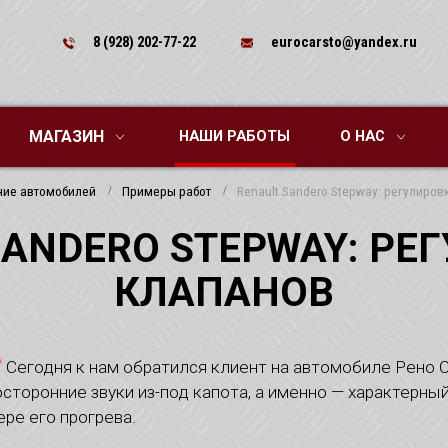
8 (928) 202-77-22
eurocarsto@yandex.ru
МАГАЗИН
НАШИ РАБОТЫ
О НАС
ние автомобилей
Примеры работ
Renault Sandero Stepway: регулиров
SANDERO STEPWAY: РЕ
КЛАПАНОВ
Сегодня к нам обратился клиент на автомобиле Рено 
осторонние звуки из-под капота, а именно — характерный
ере его прогрева.