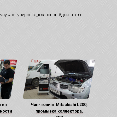
epway #регулировка_клапанов #двигатель
ген
Чип-тюнинг Mitsubishi L200,
щности
промывка коллектора,