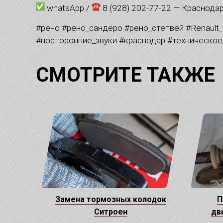
whatsApp /
8 (928) 202-77-22 — Краснода
#рено #рено_сандеро #рено_степвей #Renault_S
#посторонние_звуки #краснодар #техническо
СМОТРИТЕ ТАКЖЕ
Замена тормозных колодок
П
Ситроен
дв