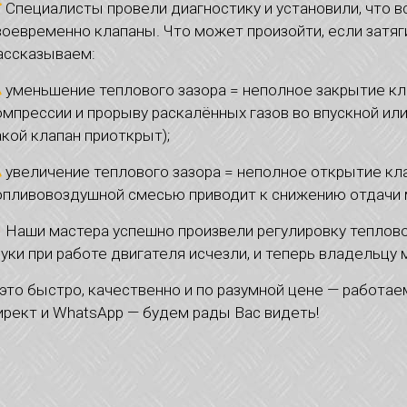
Специалисты провели диагностику и установили, что 
воевременно клапаны. Что может произойти, если затя
ассказываем:
уменьшение теплового зазора = неполное закрытие кл
омпрессии и прорыву раскалённых газов во впускной или 
акой клапан приоткрыт);
увеличение теплового зазора = неполное открытие кл
опливовоздушной смесью приводит к снижению отдачи м
Наши мастера успешно произвели регулировку теплово
вуки при работе двигателя исчезли, и теперь владельцу
о быстро, качественно и по разумной цене — работаем 
ирект и WhatsApp — будем рады Вас видеть!