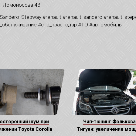
р, Ломоносова 43
andero_Stepway #renault #renault_sandero #renault_st
е_обслуживание #сто_краснодар #ТО #автомобиль
осторонний шум при
Чип-тюнинг Фольксва
ижении Toyota Corolla
Тигуан: увеличение мо