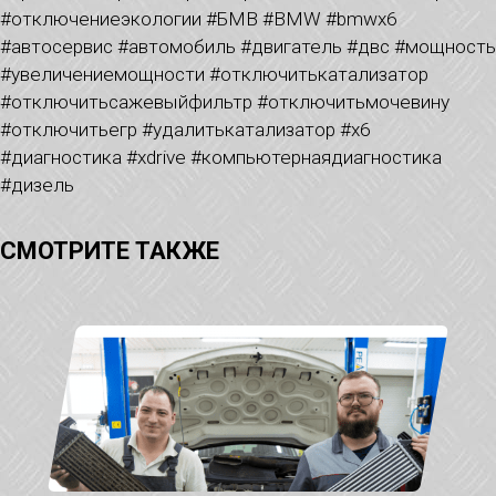
#отключениеэкологии #БМВ #BMW #bmwx6
#автосервис #автомобиль #двигатель #двс #мощность
#увеличениемощности #отключитькатализатор
#отключитьсажевыйфильтр #отключитьмочевину
#отключитьегр #удалитькатализатор #x6
#диагностика #xdrive #компьютернаядиагностика
#дизель
СМОТРИТЕ ТАКЖЕ