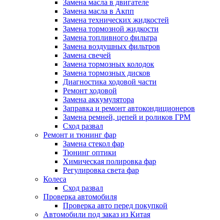
Замена масла в двигателе
Замена масла в Акпп
Замена технических жидкостей
Замена тормозной жидкости
Замена топливного фильтра
Замена воздушных фильтров
Замена свечей
Замена тормозных колодок
Замена тормозных дисков
Диагностика ходовой части
Ремонт ходовой
Замена аккумулятора
Заправка и ремонт автокондиционеров
Замена ремней, цепей и роликов ГРМ
Сход развал
Ремонт и тюнинг фар
Замена стекол фар
Тюнинг оптики
Химическая полировка фар
Регулировка света фар
Колеса
Сход развал
Проверка автомобиля
Проверка авто перед покупкой
Автомобили под заказ из Китая