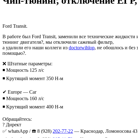
Чип-тюнинг, отключение ЕГР, 
Ford Transit.
В работе был Ford Transit, заменили все технические жидкост
тюнинг двигателя?, мы отключили сажевый фильтр,
а удалили его наши коллеги из
doctorwihlop
, не обошлось и без
помощью?.
❌ Штатные параметры:
◾ Мощность 125 л/с
◾ Крутящий момент 350 Н-м
⠀
✔ Europe — Car
◾ Мощность 160 л/с
◾ Крутящий момент 400 Н-м
Обращайтесь:
? Директ
✅ whatsApp / ☎️ 8 (928)
202-77-22
— Краснодар, Ломоносова 43