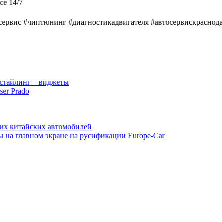
се 14/7
#автосервис #чиптюнинг #диагностикадвигателя #автосервискрас
стайлинг – виджеты
ser Prado
гих китайских автомобилей
ы на главном экране на русификации Europe-Car