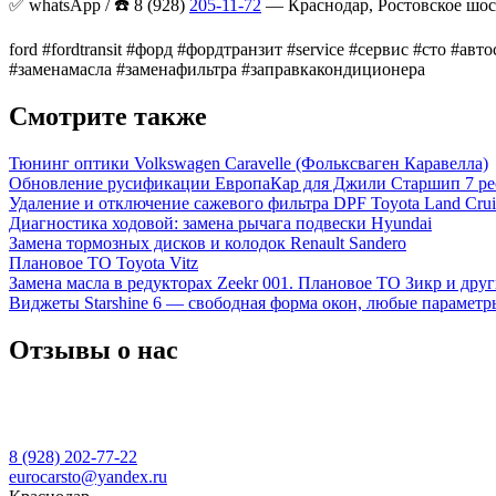
✅ whatsApp / ☎️ 8 (928)
205-11-72
— Краснодар, Ростовское шос
ford #fordtransit #форд #фордтранзит #service #сервис #сто 
#заменамасла #заменафильтра #заправкакондиционера
Смотрите также
Тюнинг оптики Volkswagen Caravelle (Фольксваген Каравелла)
Обновление русификации ЕвропаКар для Джили Старшип 7 ре
Удаление и отключение сажевого фильтра DPF Toyota Land Crui
Диагностика ходовой: замена рычага подвески Hyundai
Замена тормозных дисков и колодок Renault Sandero
Плановое ТО Toyota Vitz
Замена масла в редукторах Zeekr 001. Плановое ТО Зикр и дру
Виджеты Starshine 6 — свободная форма окон, любые параметр
Отзывы о нас
8 (928) 202-77-22
eurocarsto@yandex.ru