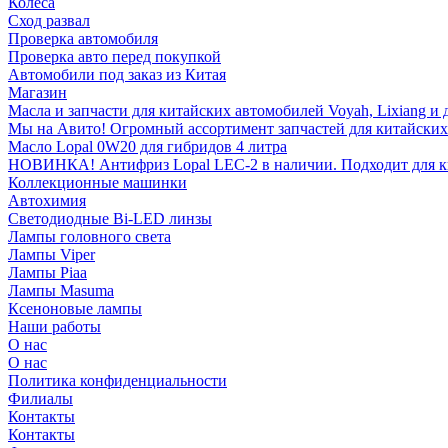
Колеса
Сход развал
Проверка автомобиля
Проверка авто перед покупкой
Автомобили под заказ из Китая
Магазин
Масла и запчасти для китайских автомобилей Voyah, Lixiang и 
Мы на Авито! Огромный ассортимент запчастей для китайских
Масло Lopal 0W20 для гибридов 4 литра
НОВИНКА! Антифриз Lopal LEC-2 в наличии. Подходит для кита
Коллекционные машинки
Автохимия
Светодиодные Bi-LED линзы
Лампы головного света
Лампы Viper
Лампы Piaa
Лампы Masuma
Ксеноновые лампы
Наши работы
О нас
О нас
Политика конфиденциальности
Филиалы
Контакты
Контакты