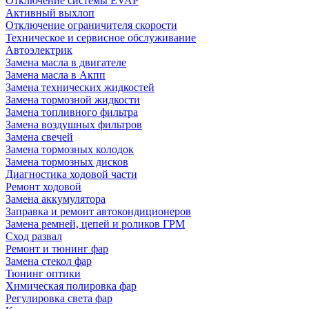
Отключение системы EVAP
Активный выхлоп
Отключение ограничителя скорости
Техническое и сервисное обслуживание
Автоэлектрик
Замена масла в двигателе
Замена масла в Акпп
Замена технических жидкостей
Замена тормозной жидкости
Замена топливного фильтра
Замена воздушных фильтров
Замена свечей
Замена тормозных колодок
Замена тормозных дисков
Диагностика ходовой части
Ремонт ходовой
Замена аккумулятора
Заправка и ремонт автокондиционеров
Замена ремней, цепей и роликов ГРМ
Сход развал
Ремонт и тюнинг фар
Замена стекол фар
Тюнинг оптики
Химическая полировка фар
Регулировка света фар