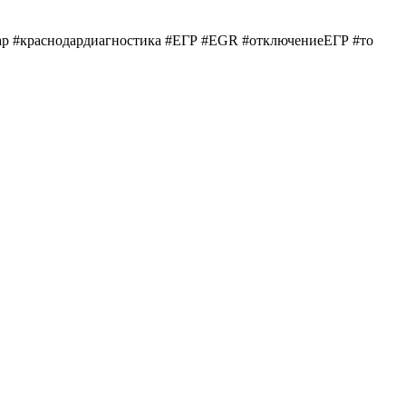
нодар #краснодардиагностика #ЕГР #EGR #отключениеЕГР #то