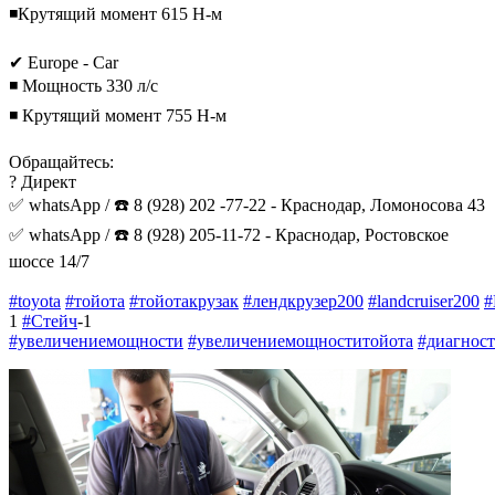
◾Крутящий момент 615 Н-м
⠀
✔ Europe - Car
◾ Мощность 330 л/с
◾ Крутящий момент 755 Н-м
Обращайтесь:
? Директ
✅ whatsApp / ☎️ 8 (928) 202 -77-22 - Краснодар, Ломоносова 43
✅ whatsApp / ☎️ 8 (928) 205-11-72 - Краснодар, Ростовское
шоссе 14/7
#toyota
#тойота
#тойотакрузак
#лендкрузер200
#landcruiser200
#
1
#Стейч
-1
#увеличениемощности
#увеличениемощноститойота
#диагнос