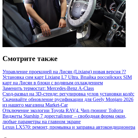
Смотрите также
Управление проекцией на Лисян (Lixiang) новая версия ??
Установка сим карт Lixiang L7 Ultra. Впайка российских SIM
карт на Лисян в блоки с водяным охлаждением
Заменить термостат: Mercedes-Benz A-Class
Сход-развал на 3D-стенде: регулировка углов установки колёс
Скачивайте обновление русификации для Geely Monjaro 2026
из нашего магазина Market-Car
Отключение экологии Toyota RAV4. Чип-тюнинг Тойота
Виджеты Starship 7 дорестайлинг – свободная форма окон,
любые параметры на главном экране
Lexus LX570: ремонт, промывка и заправка автокондиционера