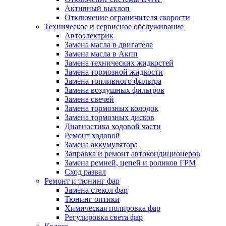
Активный выхлоп
Отключение ограничителя скорости
Техническое и сервисное обслуживание
Автоэлектрик
Замена масла в двигателе
Замена масла в Акпп
Замена технических жидкостей
Замена тормозной жидкости
Замена топливного фильтра
Замена воздушных фильтров
Замена свечей
Замена тормозных колодок
Замена тормозных дисков
Диагностика ходовой части
Ремонт ходовой
Замена аккумулятора
Заправка и ремонт автокондиционеров
Замена ремней, цепей и роликов ГРМ
Сход развал
Ремонт и тюнинг фар
Замена стекол фар
Тюнинг оптики
Химическая полировка фар
Регулировка света фар