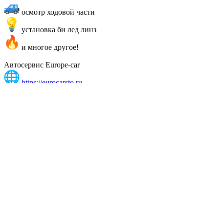
осмотр ходовой части
установка би лед линз
и многое другое!
Автосервис Europe-car
https://eurocarsto.ru
Директ
whatsApp /
8 (928) 202-77-22 — Краснодар,
Ломоносова 43
Работаем с 9:00 до 20:00 без перерывов и выходных в
Краснодаре.
#мерс #мерседесбенц #мерседес #merc #mercedes
#mercedesbenz #sclass #airbag #ESP #эбу #двс #двигатель
#диагностикадвигателя #компьютернаядиагностика
#диагностика #специалист #кодировка #перекодировка
#перекодировкаэбу #чип #чиптюнинг #краснодар #ТО #сто
#автосервис #автосервискраснодар