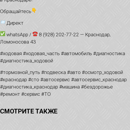
Обращайтесь
Директ
whatsApp /
8 (928) 202-77-22 — Краснодар,
Ломоносова 43
#ходовая #ходовая_часть #автомобиль #диагностика
#диагностика_ходовой
#тормозной_путь #подвеска #авто #осмотр_ходовой
#краснодар #сто #автосервис #автосервис_краснодар
#диагностика_краснодар #машина #бездорожье
#ремонт #сервис #ТО
СМОТРИТЕ ТАКЖЕ