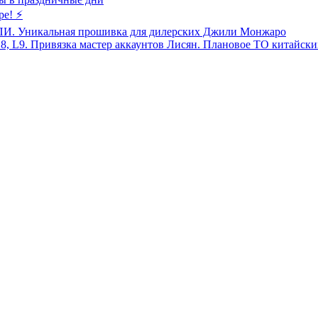
ре! ⚡
 ПИ. Уникальная прошивка для дилерских Джили Монжаро
8, L9. Привязка мастер аккаунтов Лисян. Плановое ТО китайских