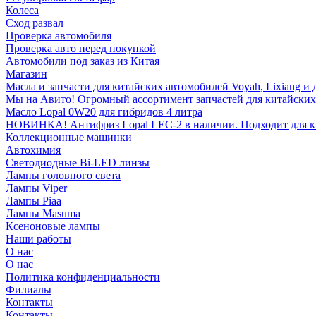
Колеса
Сход развал
Проверка автомобиля
Проверка авто перед покупкой
Автомобили под заказ из Китая
Магазин
Масла и запчасти для китайских автомобилей Voyah, Lixiang и 
Мы на Авито! Огромный ассортимент запчастей для китайских
Масло Lopal 0W20 для гибридов 4 литра
НОВИНКА! Антифриз Lopal LEC-2 в наличии. Подходит для кита
Коллекционные машинки
Автохимия
Светодиодные Bi-LED линзы
Лампы головного света
Лампы Viper
Лампы Piaa
Лампы Masuma
Ксеноновые лампы
Наши работы
О нас
О нас
Политика конфиденциальности
Филиалы
Контакты
Контакты