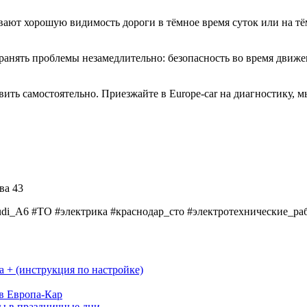
вают хорошую видимость дороги в тёмное время суток или на тём
транять проблемы незамедлительно: безопасность во время движ
ить самостоятельно. Приезжайте в Europe-car на диагностику, 
ова 43
udi_A6 #ТО #электрика #краснодар_сто #электротехнические_р
a + (инструкция по настройке)
в Европа-Кар
ы в праздничные дни