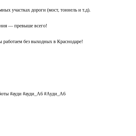
ных участках дороги (мост, тоннель и т.д).
ения — превыше всего!
мы работаем без выходных в Краснодаре!
аботы #ауди #ауди_А6 #Ауди_А6