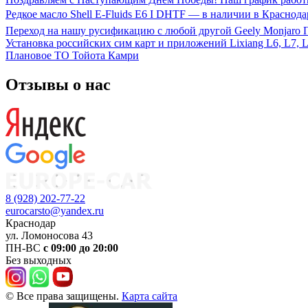
Редкое масло Shell E-Fluids E6 I DHTF — в наличии в Краснода
Переход на нашу русификацию с любой другой Geely Monjaro
Установка российских сим карт и приложений Lixiang L6, L7, L
Плановое ТО Тойота Камри
Отзывы о нас
8 (928) 202-77-22
eurocarsto@yandex.ru
Краснодар
ул. Ломоносова 43
ПН-ВС
с 09:00 до 20:00
Без выходных
© Все права защищены.
Карта сайта