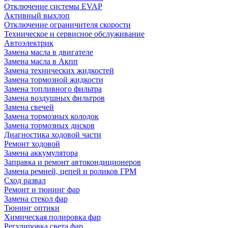
Отключение системы EVAP
Активный выхлоп
Отключение ограничителя скорости
Техническое и сервисное обслуживание
Автоэлектрик
Замена масла в двигателе
Замена масла в Акпп
Замена технических жидкостей
Замена тормозной жидкости
Замена топливного фильтра
Замена воздушных фильтров
Замена свечей
Замена тормозных колодок
Замена тормозных дисков
Диагностика ходовой части
Ремонт ходовой
Замена аккумулятора
Заправка и ремонт автокондиционеров
Замена ремней, цепей и роликов ГРМ
Сход развал
Ремонт и тюнинг фар
Замена стекол фар
Тюнинг оптики
Химическая полировка фар
Регулировка света фар