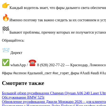
Каждый водитель знает, что фары дальнего света обеспечи
Именно поэтому так важно следить за их состоянием и ус
Бывают проблемы, причину которых не получается установ
Обращайтесь:
Директ
whatsApp /
8 (928) 202-77-22 — Краснодар, Ломонос
#фары #ксенон #дальний_свет #не_горят_фары #Audi #audi #A
Смотрите также
Большой обзор русификации Changan Qiyuan A06 240 Laser Ultr
Обслуживание BMW 525i
Обновление русификации Джили Монжаро 2026 – для клиенто
Поздравляем с Наступающим Днём Победы! Наш график работ