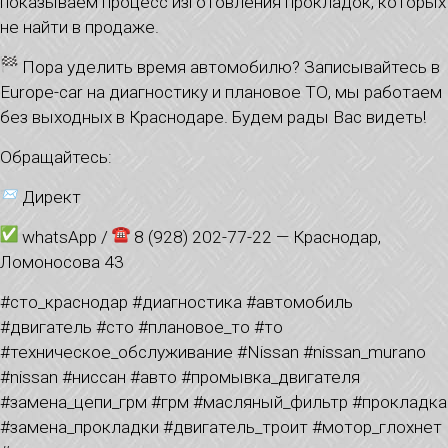
показываем процесс изготовления прокладок, которых
не найти в продаже.
Пора уделить время автомобилю? Записывайтесь в
Europe-car на диагностику и плановое ТО, мы работаем
без выходных в Краснодаре. Будем рады Вас видеть!
Обращайтесь:
Директ
whatsApp /
8 (928) 202-77-22 — Краснодар,
Ломоносова 43
#сто_краснодар #диагностика #автомобиль
#двигатель #сто #плановое_то #то
#техническое_обслуживание #Nissan #nissan_murano
#nissan #ниссан #авто #промывка_двигателя
#замена_цепи_грм #грм #масляный_фильтр #прокладка
#замена_прокладки #двигатель_троит #мотор_глохнет