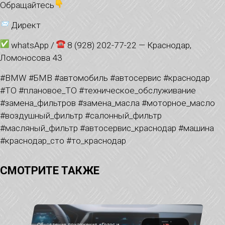
Обращайтесь
Директ
whatsApp /
8 (928) 202-77-22 — Краснодар,
Ломоносова 43
#BMW #БМВ #автомобиль #автосервис #краснодар
#ТО #плановое_ТО #техническое_обслуживание
#замена_фильтров #замена_масла #моторное_масло
#воздушный_фильтр #салонный_фильтр
#масляный_фильтр #автосервис_краснодар #машина
#краснодар_сто #то_краснодар
СМОТРИТЕ ТАКЖЕ