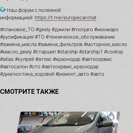
Наш форум с полезной
информацией:
https://t.me/europecarchat
#плановое_ТО #geely #джили #monjaro #монжаро
#русификация #ТО #техническое_обслуживание
#замена_масла #замена_фильтров #моторное_масло
#масло_geely #старшип #starship #starship7 #coolray
#atlas #кулрей #атлас #краснодар #автосервис
#автосалон #сто #автосервис_краснодар
#диагностика_ходовой #ремонт_авто #авто
СМОТРИТЕ ТАКЖЕ