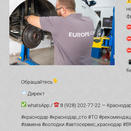
н
ф
б
Обращайтесь
Директ
whatsApp /
8 (928) 202-77-22 — Краснода
#краснодар #краснодар_сто #ТО #рекомендац
#замена #колодки #автосервис_краснодар #