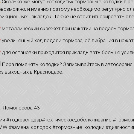
Сколько же могут «отходить» тормозные колодки в ре
евозможно, и именно поэтому необходимо регулярно сл
рикционных накладок. Также не стоит игнорировать с
️ металлический скрежет при нажатии на педаль тормо
️ увеличенный ход педали тормоза, её вибрация в нажа
️ для остановки приходится прикладывать больше усил
Пора поменять колодки? Записывайтесь в автосервис 
ез выходных в Краснодаре.
р, Ломоносова 43
ии #то_краснодар#техническое_
обслуживание #тормоз
BMW #замена_колодок #тормозные_колодки #диагности