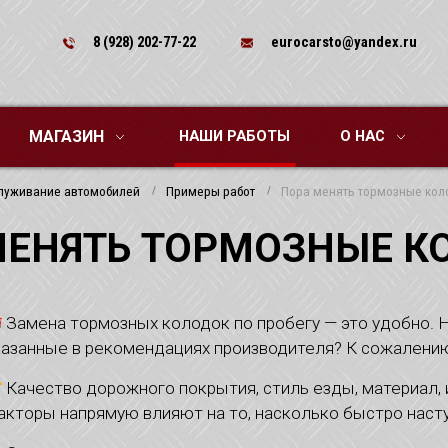
8 (928) 202-77-22
eurocarsto@yandex.ru
МАГАЗИН
НАШИ РАБОТЫ
О НАС
луживание автомобилей
Примеры работ
Пора менять тормозные кол
МЕНЯТЬ ТОРМОЗНЫЕ К
Замена тормозных колодок по пробегу — это удобно. 
казанные в рекомендациях производителя? К сожалению
Качество дорожного покрытия, стиль езды, материал, 
акторы напрямую влияют на то, насколько быстро насту