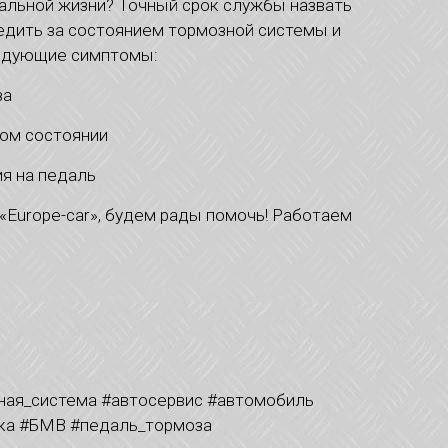
альной жизни? Точный срок службы назвать
едить за состоянием тормозной системы и
ледующие симптомы:
за
том состоянии
ия на педаль
«Europe-car», будем рады помочь! Работаем
ная_система #автосервис #автомобиль
ка #БМВ #педаль_тормоза