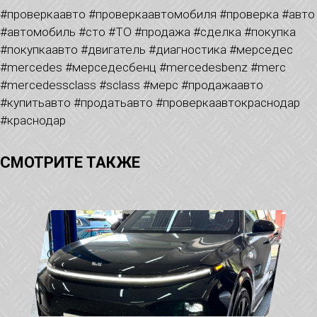
#проверкаавто #проверкаавтомобиля #проверка #авто
#автомобиль #сто #ТО #продажа #сделка #покупка
#покупкаавто #двигатель #диагностика #мерседес
#mercedes #мерседесбенц #mercedesbenz #merc
#mercedessclass #sclass #мерс #продажаавто
#купитьавто #продатьавто #проверкаавтокраснодар
#краснодар
СМОТРИТЕ ТАКЖЕ