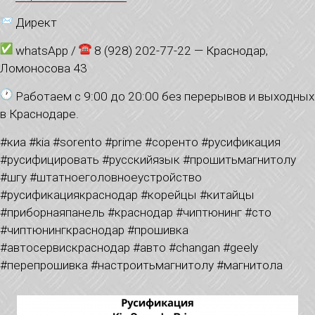
Директ
whatsApp /
8 (928) 202-77-22 — Краснодар,
Ломоносова 43
Работаем с 9:00 до 20:00 без перерывов и выходных
в Краснодаре.
#киа #kia #sorento #prime #соренто #русификация
#русифицировать #русскийязык #прошитьмагнитолу
#шгу #штатноеголовноеустройство
#русификациякраснодар #корейцы #китайцы
#приборнаяпанель #краснодар #чиптюнинг #сто
#чиптюнингкраснодар #прошивка
#автосервискраснодар #авто #changan #geely
#перепрошивка #настроитьмагнитолу #магнитола