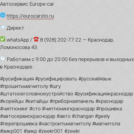
Автосервис Europe-car
https://eurocarsto.ru
Директ
whatsApp /
8 (928) 202-77-22 — Краснодар,
Ломоносова 43
Работаем с 9:00 до 20:00 без перерывов и выходных
в Краснодаре.
#русификация #русифицировать #русскийязык
#прошитьмагнитолу #шгу
#штатноеголовноеустройство #русификациякраснодар
#корейцы #китайцы #приборнаяпанель #краснодар
#чиптюнинг #сто #чиптюнингкраснодар #прошивка
#автосервискраснодар #авто #changan #geely
#перепрошивка #настроитьмагнитолу #магнитола
#зикр001 #зикр #zeekr001 #zeekr