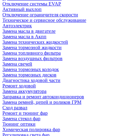
Отключение системы EVAP
Активный выхлоп
Отключение ограничителя скорости
Техническое и сервисное обслуживание
Автоэлектрик
Замена масла в двигателе
Замена масла в Акпп
Замена технических жидкостей
Замена тормозной жидкости
Замена топливного фильтра
Замена воздушных фильтров
Замена свечей
Замена тормозных колодок
Замена тормозных дисков
Диагностика ходовой части
Ремонт ходовой
Замена аккумулятора
Заправка и ремонт автокондиционеров
Замена ремней, цепей и роликов ГРМ
Сход развал
Ремонт и тюнинг фар
Замена стекол фар
Тюнинг оптики
Химическая полировка фар
Регулировка света фар