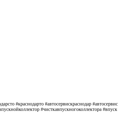
арсто #краснодарто #автосервискраснодар #автосервис
пускнойколлектор #чисткавпускногоколлектора #впуск