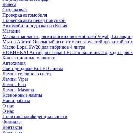
Колеса
Сход развал
Проверка автомобиля
Проверка авто перед покупкой
Автомобили под заказ из Китая
Магазин
Масла и запчасти для китайских автомобилей Voyah, Lixiang и 
Мы на Авито! Огромный ассортимент запчастей для китайских
Масло Lopal 0W20 для гибридов 4 литра
НОВИНКА! Антифриз Lopal LEC-2 в наличии. Подходит для кита
Коллекционные машинки
Автохимия
Светодиодные Bi-LED линзы
Лампы головного света
Лампы Viper
Лампы Piaa
Лампы Masuma
Ксеноновые лампы
Наши работы
О нас
О нас
Политика конфиденциальности
Филиалы
Контакты
Контакты