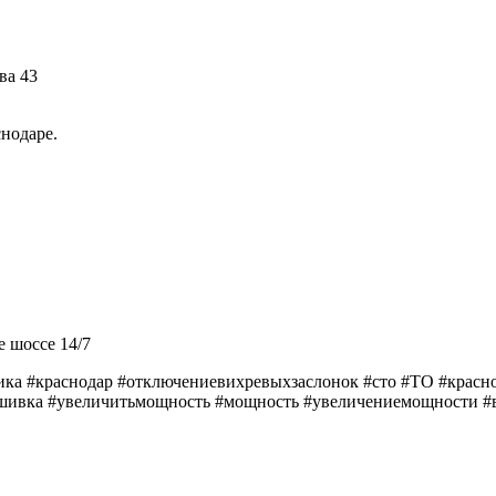
ва 43
снодаре.
е шоссе 14/7
а #краснодар #отключениевихревыхзаслонок #сто #ТО #краснод
ивка #увеличитьмощность #мощность #увеличениемощности #в