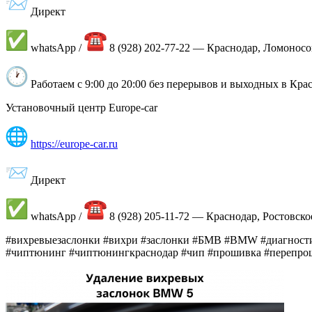
Директ
whatsApp /
8 (928) 202-77-22 — Краснодар, Ломоносо
Работаем с 9:00 до 20:00 без перерывов и выходных в Кра
Установочный центр Europe-car
https://europe-car.ru
Директ
whatsApp /
8 (928) 205-11-72 — Краснодар, Ростовско
#вихревыезаслонки #вихри #заслонки #БМВ #BMW #диагностик
#чиптюнинг #чиптюнингкраснодар #чип #прошивка #перепрош