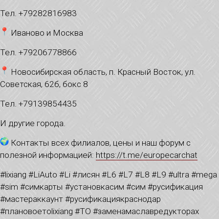
Тел. +79282816983
Иваново и Москва
Тел. +79206778866
Новосибирская область, п. Красный Восток, ул.
Советская, 62б, бокс 8
Тел. +79139854435
И другие города.
Контакты всех филиалов, цены и наш форум с
полезной информацией:
https://t.me/europecarchat
#lixiang #LiAuto #Li #лисян #L6 #L7 #L8 #L9 #ultra #mega
#sim #симкарты #установкасим #сим #русификация
#мастераккаунт #русификациякраснодар
#плановоетоlixiang #ТО #заменамаславредукторах