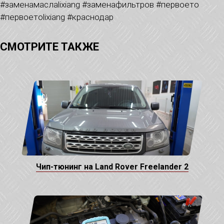
#заменамаслаlixiang #заменафильтров #первоето
#первоетоlixiang #краснодар
СМОТРИТЕ ТАКЖЕ
Чип-тюнинг на Land Rover Freelander 2