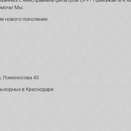
вязанных с неисправным фильтром DPF? Приезжайте к н
омочь! Мы:
ие нового поколения
р, Ломоносова 43
выходных в Краснодаре.