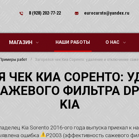
8 (928) 202-77-22
eurocarsto@yandex.ru
МАГАЗИН
НАШИ РАБОТЫ
О НАС
Примеры работ
Загорелся чек Киа Соренто: удаление и отключение сажев
Я ЧЕК КИА СОРЕНТО: У
АЖЕВОГО ФИЛЬТРА DP
KIA
ладелец Kia Sorento 2016-ого года выпуска приехал к н
ыявлена ошибка
P2003 (эффективность сажевого фил