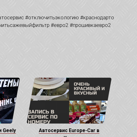
втосервис #отключитьэкологию #краснодарто
ючитьсажевыйфильтр #евро2 #прошивкаевро2
 Geely
Автосервис Europe-Car в