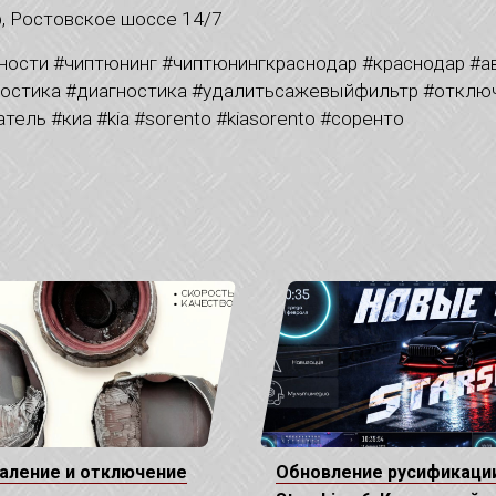
р, Ростовское шоссе 14/7
ости #чиптюнинг #чиптюнингкраснодар #краснодар #а
ностика #диагностика #удалитьсажевыйфильтр #откл
ель #киа #kia #sorento #kiasorento #соренто
аление и отключение
Обновление русификации