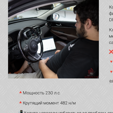
К
ф
D
К
м
с
Мощность 230 л.с.
Крутящий момент 482 н/м