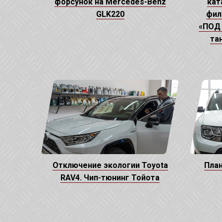
форсунок на Mercedes-Benz
кат
GLK220
фил
«ПОД 
та
Отключение экологии Toyota
План
RAV4. Чип-тюнинг Тойота