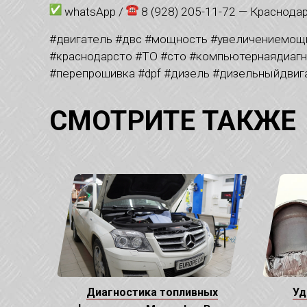
whatsApp /
8 (928) 205-11-72 — Краснода
#двигатель #двс #мощность #увеличениемощн
#краснодарсто #ТО #сто #компьютернаядиаг
#перепрошивка #dpf #дизель #дизельныйдвигат
СМОТРИТЕ ТАКЖЕ
Диагностика топливных
Уд