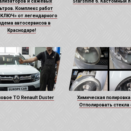
ализаторов и сажевых
Starshine 6. Кастомный 
ьтров. Комплекс работ
КЛЮЧ» от легендарного
ндема автосервисов в
Краснодаре!
овое ТО Renault Duster
Химическая полировка
Отполировать стекла