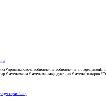
chat
ика #привязкаключа #обновление #обновление_по #geelymonjaro #
дар #заменамасла #заменамаславредукторах #заменафильтров #Т
 редукторах Зикр