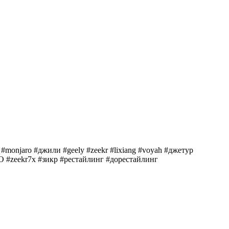
monjaro #джили #geely #zeekr #lixiang #voyah #джетур
О #zeekr7x #зикр #рестайлинг #дорестайлинг