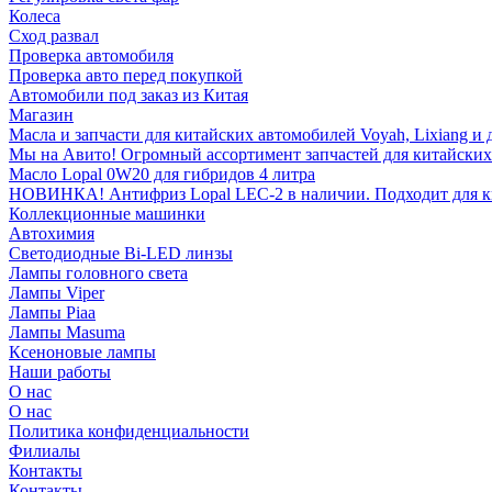
Колеса
Сход развал
Проверка автомобиля
Проверка авто перед покупкой
Автомобили под заказ из Китая
Магазин
Масла и запчасти для китайских автомобилей Voyah, Lixiang и 
Мы на Авито! Огромный ассортимент запчастей для китайских
Масло Lopal 0W20 для гибридов 4 литра
НОВИНКА! Антифриз Lopal LEC-2 в наличии. Подходит для кита
Коллекционные машинки
Автохимия
Светодиодные Bi-LED линзы
Лампы головного света
Лампы Viper
Лампы Piaa
Лампы Masuma
Ксеноновые лампы
Наши работы
О нас
О нас
Политика конфиденциальности
Филиалы
Контакты
Контакты