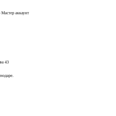
з Мастер аккаунт
ва 43
снодаре.