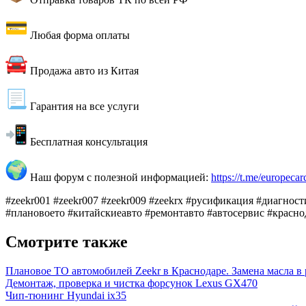
Любая форма оплаты
Продажа авто из Китая
Гарантия на все услуги
Бесплатная консультация
Наш форум с полезной информацией:
https://t.me/europecar
#zeekr001 #zeekr007 #zeekr009 #zeekrx #русификация #диагност
#плановоето #китайскиеавто #ремонтавто #автосервис #красно
Смотрите также
Плановое ТО автомобилей Zeekr в Краснодаре. Замена масла в
Демонтаж, проверка и чистка форсунок Lexus GX470
Чип-тюнинг Hyundai ix35