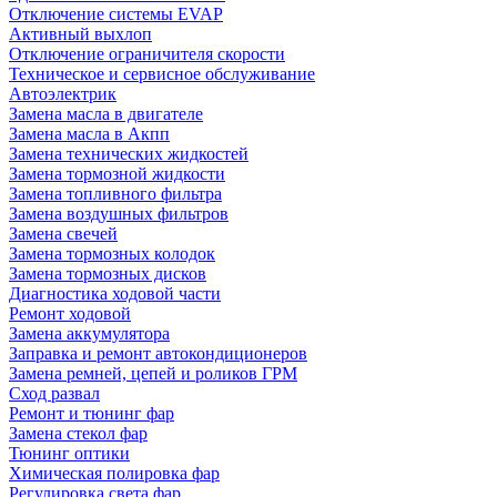
Отключение системы EVAP
Активный выхлоп
Отключение ограничителя скорости
Техническое и сервисное обслуживание
Автоэлектрик
Замена масла в двигателе
Замена масла в Акпп
Замена технических жидкостей
Замена тормозной жидкости
Замена топливного фильтра
Замена воздушных фильтров
Замена свечей
Замена тормозных колодок
Замена тормозных дисков
Диагностика ходовой части
Ремонт ходовой
Замена аккумулятора
Заправка и ремонт автокондиционеров
Замена ремней, цепей и роликов ГРМ
Сход развал
Ремонт и тюнинг фар
Замена стекол фар
Тюнинг оптики
Химическая полировка фар
Регулировка света фар