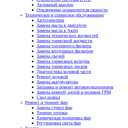
Активный выхлоп
Отключение ограничителя скорости
Техническое и сервисное обслуживание
Автоэлектрик
Замена масла в двигателе
Замена масла в Акпп
Замена технических жидкостей
Замена тормозной жидкости
Замена топливного фильтра
Замена воздушных фильтров
Замена свечей
Замена тормозных колодок
Замена тормозных дисков
Диагностика ходовой части
Ремонт ходовой
Замена аккумулятора
Заправка и ремонт автокондиционеров
Замена ремней, цепей и роликов ГРМ
Сход развал
Ремонт и тюнинг фар
Замена стекол фар
Тюнинг оптики
Химическая полировка фар
Регулировка света фар