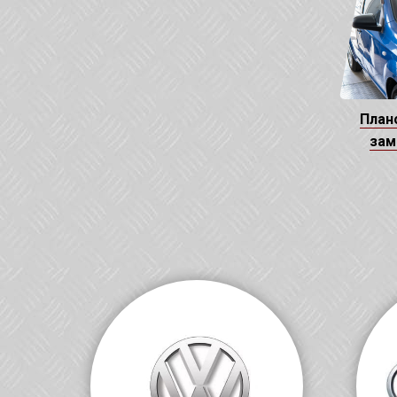
План
зам