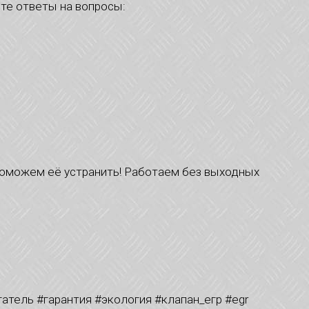
ёте ответы на вопросы:
поможем её устранить! Работаем без выходных
атель #гарантия #экология #клапан_егр #egr