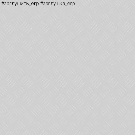
 #заглушить_егр #заглушка_егр