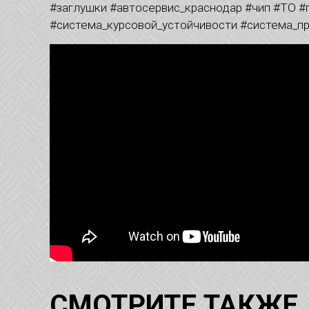
#заглушки #автосервис_краснодар #чип #ТО #
#система_курсовой_устойчивости #система_про
СМОТРИТЕ ТАКЖЕ