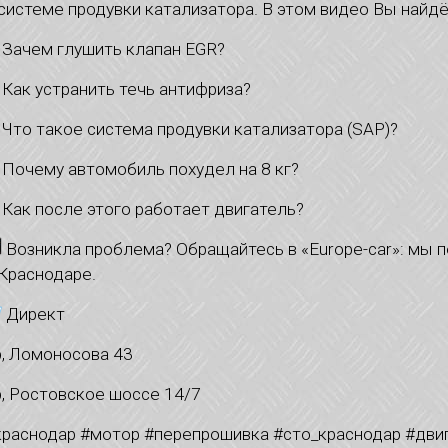
 системе продувки катализатора. В этом видео Вы найд
Зачем глушить клапан EGR?
Как устранить течь антифриза?
Что такое система продувки катализатора (SAP)?
Почему автомобиль похудел на 8 кг?
Как после этого работает двигатель?
Возникла проблема? Обращайтесь в «Europe-car»: мы 
 Краснодаре.
Директ
р, Ломоносова 43
р, Ростовское шоссе 14/7
краснодар #мотор #перепрошивка #сто_краснодар #двиг