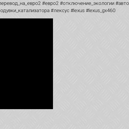
перевод_на_евро2 #евро2 #отключение_экологии #авто
дувки_катализатора #лексус #lexus #lexus_gx460