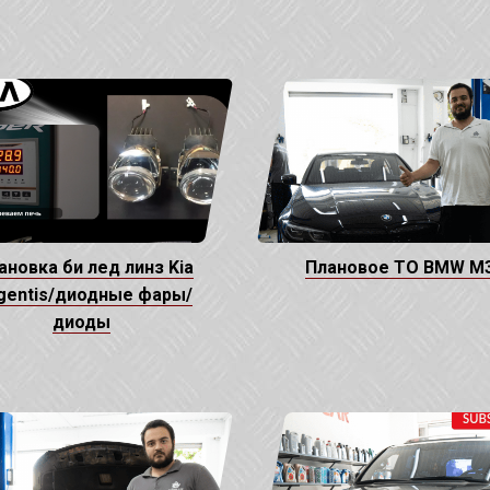
ановка би лед линз Kia
Плановое ТО BMW M
gentis/диодные фары/
диоды