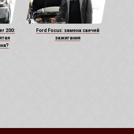
er 200:
Ford Focus: замена свечей
ятая
зажигания
ина?