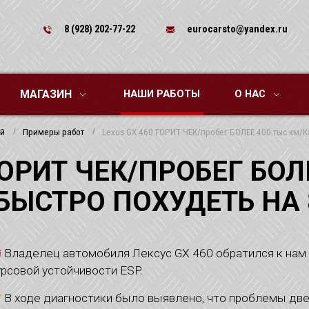
8 (928) 202-77-22
eurocarsto@yandex.ru
МАГАЗИН
НАШИ РАБОТЫ
О НАС
ей
Примеры работ
Lexus GX 460 ГОРИТ ЧЕК/пробег БОЛЕЕ 400 тыс км/Ка
ГОРИТ ЧЕК/ПРОБЕГ БОЛ
БЫСТРО ПОХУДЕТЬ НА 
Владелец автомобиля Лексус GX 460 обратился к нам с
урсовой устойчивости ESP.
В ходе диагностики было выявлено, что проблемы две.