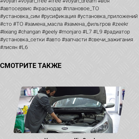
#voyah #voyah_free #free #voyah_dream #воя
#автосервис #краснодар #плановое_ТО
#установка_сим #русификация #установка_приложений
#сто #ТО #замена_масла #замена_фильтров #zeekr
#lixiang #changan #geely #monjaro #L7 #L9 #радиатор
#установка_сетки #авто #запчасти #свечи_зажигания
#лисян #L6
СМОТРИТЕ ТАКЖЕ