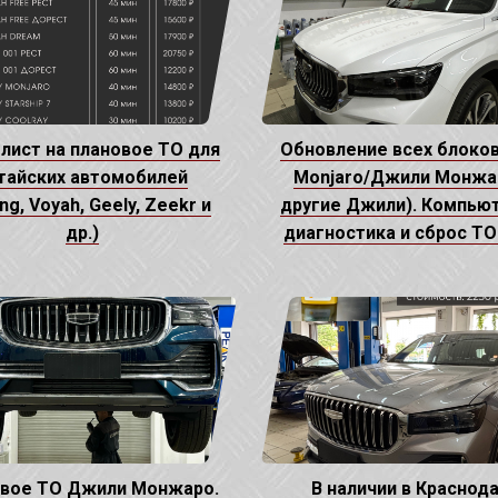
 лист на плановое ТО для
Обновление всех блоков
тайских автомобилей
Monjaro/Джили Монжар
ang, Voyah, Geely, Zeekr и
другие Джили). Компью
др.)
диагностика и сброс ТО
вое ТО Джили Монжаро.
В наличии в Краснод