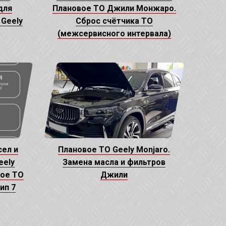
для
Плановое ТО Джили Монжаро.
 Geely
Сброс счётчика ТО
(межсервисного интервала)
ел и
Плановое ТО Geely Monjaro.
eely
Замена масла и фильтров
вое ТО
Джили
ип 7