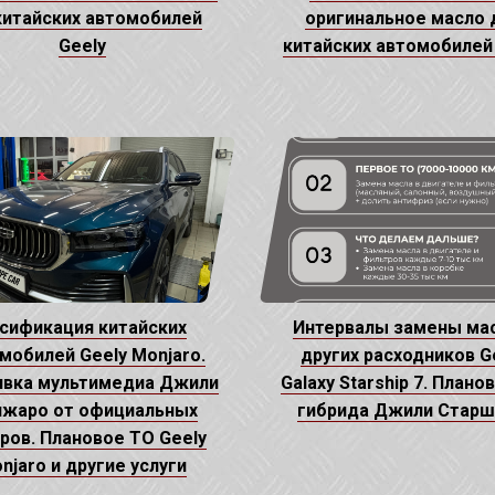
китайских автомобилей
оригинальное масло 
Geely
китайских автомобилей
сификация китайских
Интервалы замены мас
мобилей Geely Monjaro.
других расходников G
вка мультимедиа Джили
Galaxy Starship 7. Плано
жаро от официальных
гибрида Джили Старш
ров. Плановое ТО Geely
njaro и другие услуги