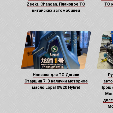
Zeekr, Changan. Плановое ТО
ТО 
китайских автомобилей
Новинка для ТО Джили
Ру
Старшип 7! В наличии моторное
авто
масло Lopal 0W20 Hybrid
Проши
Мон
диле
Mo