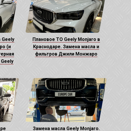
 Geely
Плановое ТО Geely Monjaro в
о (и
Краснодаре. Замена масла и
терная
фильтров Джили Монжаро
 Geely
аре
Замена масла Geely Monjaro.